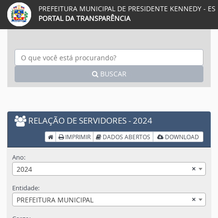
PREFEITURA MUNICIPAL DE PRESIDENTE KENNEDY - ES
Acessar página inicial do site
Acessar o mapa do site
Ação para aumentar tamanho da fonte do site
Acessar página sobre acessibili
Ação para diminuir tamanho da fonte do 
Acessar página sobre NVDA 
Ação para aplicar auto contraste no
Acessar página sobre V
Acessar Webmail
Acessar Intr
PORTAL DA TRANSPARÊNCIA
BUSCAR
RELAÇÃO DE SERVIDORES - 2024
Início
IMPRIMIR
DADOS ABERTOS
DOWNLOAD
Ano:
×
2024
Entidade:
×
PREFEITURA MUNICIPAL