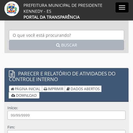
PREFEITURA MUNICIPAL DE PRESIDENTE
Acessar página inicial do site
Acessar o mapa do site
Ação para aumentar tamanho da fonte do site
Acessar página sobre acessibili
Ação para diminuir tamanho da fonte do 
Acessar página sobre NVDA 
Ação para aplicar auto contraste no
Acessar página sobre V
Acessar Webmail
Acessar Intr
Men
KENNEDY - ES
PORTAL DA TRANSPARÊNCIA
BUSCAR
PARECER E RELATÓRIO DE ATIVIDADES DO
CONTROLE INTERNO
PÁGINA INICIAL
IMPRIMIR
DADOS ABERTOS
DOWNLOAD
Início:
Fim: