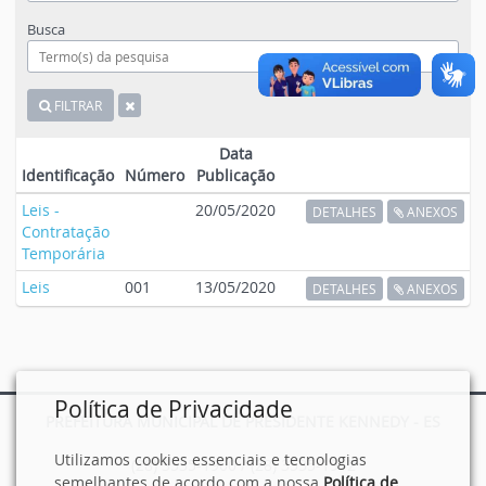
Busca
FILTRAR
Data
Identificação
Número
Publicação
Leis -
20/05/2020
DETALHES
ANEXOS
Contratação
Temporária
Leis
001
13/05/2020
DETALHES
ANEXOS
Política de Privacidade
PREFEITURA MUNICIPAL DE PRESIDENTE KENNEDY - ES
Utilizamos cookies essenciais e tecnologias
(28) 3535-1900 / (28) 3535-1912
semelhantes de acordo com a nossa
Política de