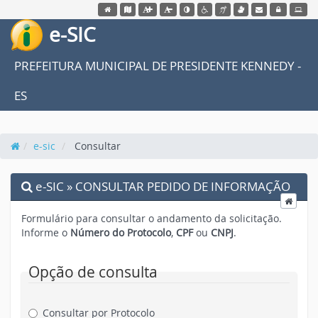
Acessar página inicial do site
Acessar o mapa do site
Ação para aumentar tamanho da fonte do site
Ação para diminuir tamanho da fonte do site
Acessar página sobre acessibilida
Acessar página sobre NVDA - 
Ação para aplicar auto contraste no si
Acessar página sobre VL
Acessar Webmail
Acessar Intr
e-SIC
PREFEITURA MUNICIPAL DE PRESIDENTE KENNEDY -
ES
e-sic
Consultar
e-SIC » CONSULTAR PEDIDO DE INFORMAÇÃO
Formulário para consultar o andamento da solicitação.
Informe o
Número do Protocolo
,
CPF
ou
CNPJ
.
Opção de consulta
Consultar por Protocolo